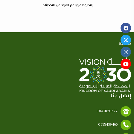
إنتظرونا قريبا مع المزيد من التحديثات..
نبذة عنا
إتصل بنا
0143820627
0555439466