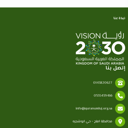
نبذة عنا
إتصل بنا
0143820627
0555439466
info@quranumluj.org.sa
محافظة املج - حي ابوشجره