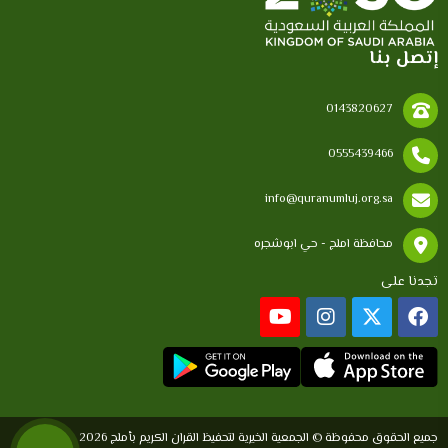
إتصل بنا
0143820627
0555439466
info@quranumluj.org.sa
محافظة املج - حي ابوشجره
تجدنا على
جميع الحقوق محفوظة © الجمعية الخيرية لتحفيظ القران الكريم بأملج 2026