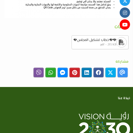
مرفقات
��خطاب تشكيل المجلس�
pdf - 213 KB
مشاركة
نبذة عنا